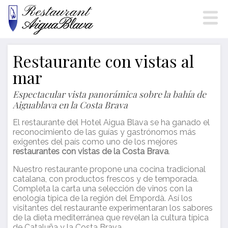
Restaurante con vistas al
mar
Espectacular vista panorámica sobre la bahía de
Modificar cookies
Aiguablava en la Costa Brava
El restaurante del Hotel Aigua Blava se ha ganado el
reconocimiento de las guías y gastrónomos más
Técnicas y funcionales
Siempre activas
exigentes del país como uno de los mejores
Este sitio web utiliza Cookies propias para recopilar
restaurantes con vistas de la Costa Brava
.
información con la finalidad de mejorar nuestros servicios.
Si continua navegando, supone la aceptación de la
Nuestro restaurante propone una cocina tradicional
instalación de las mismas. El usuario tiene la posibilidad
catalana, con productos frescos y de temporada.
de configurar su navegador pudiendo, si así lo desea,
Completa la carta una selección de vinos con la
impedir que sean instaladas en su disco duro, aunque
deberá tener en cuenta que dicha acción podrá ocasionar
enología típica de la región del Empordà. Así los
dificultades de navegación de la página web.
visitantes del restaurante experimentaran los sabores
de la dieta mediterránea que revelan la cultura típica
de Cataluña y la Costa Brava.