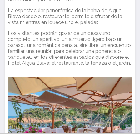
Analíticas y personalización
La espectacular panorámica de la bahía de Aigua
Permiten realizar el seguimiento y análisis del
Blava desde el restaurante, permite disfrutar de la
comportamiento de los usuarios de este sitio web. La
vista mientras enriquece uno el paladar.
información recogida mediante este tipo de cookies se
utiliza en la medición de la actividad de la web para la
Los visitantes podrán gozar de un desayuno
elaboración de perfiles de navegación de los usuarios con
el fin de introducir mejoras en función del análisis de los
completo, un aperitivo, un almuerzo ligero bajo un
datos de uso que hacen los usuarios del servicio. Permiten
parasol, una romántica cena al aire libre, un encuentro
guardar la información de preferencia del usuario para
familiar, una reunión para celebrar una ponencia o
mejorar la calidad de nuestros servicios y para ofrecer una
banquete... en los diferentes espacios que dispone el
mejor experiencia a través de productos recomendados.
Hotel Aigua Blava: el restaurante, la terraza o el jardín.
Marketing y publicidad
Estas cookies son utilizadas para almacenar información
sobre las preferencias y elecciones personales del usuario
a través de la observación continuada de sus hábitos de
navegación. Gracias a ellas, podemos conocer los hábitos
de navegación en el sitio web y mostrar publicidad
relacionada con el perfil de navegación del usuario.