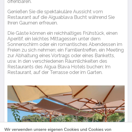
offenbaren.
Analytik und Anpassung
Genießen Sie die spektakuläre Aussicht vom
Sie ermöglichen die Beobachtung und Analyse des
Restaurant auf die Aiguablava Bucht während Sie
Verhaltens der Nutzer dieser Website. Die durch diese Art
Ihren Gaumen erfreuen.
von Cookies gesammelten Informationen werden
verwendet, um die Aktivität des Webs zu messen, um
Die Gäste können ein reichhaltiges Frühstück, einen
Benutzernavigationsprofile zu erstellen, um basierend auf
der Analyse der Nutzungsdaten der Benutzer des Dienstes
Aperitif, ein leichtes Mittagessen unter dem
Verbesserungen einzuführen. Sie ermöglichen es uns, die
Sonnenschirm oder ein romantisches Abendessen im
Präferenzinformationen des Benutzers zu speichern, um
Freien zu sich nehmen; ein Familientreffen, ein Meeting
die Qualität unserer Dienstleistungen zu verbessern und
zur Abhaltung eines Vortrags oder eines Banketts,
durch empfohlene Produkte ein besseres Erlebnis zu
usw. in den verschiedenen Räumlichkeiten des
bieten.
Restaurants des Aigua Blava Hotels buchen: Im
Restaurant, auf der Terrasse oder im Garten.
Marketing und Publizität
Diese Cookies werden verwendet, um Informationen über
die Präferenzen und persönlichen Entscheidungen des
Benutzers durch die kontinuierliche Beobachtung seiner
Surfgewohnheiten zu speichern. Dank ihnen können wir
die Surfgewohnheiten auf der Website kennen und
Werbung in Bezug auf das Surfprofil des Benutzers
anzeigen.
Wir verwenden unsere eigenen Cookies und Cookies von