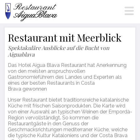
Restaurant mit Meerblick
Spektakuläre Ausblicke auf die Bucht von
Aiguablava
Cookies ändern
Das Hotel Aigua Blava Restaurant hat Anerkennung
von den meisten anspruchsvollen
Gastronomieführern des Landes und Experten als
eines der besten Restaurants in Costa
Technik und Funktional
Immer aktiv
Brava gewonnen
Diese Website verwendet eigene Cookies, um
Informationen zu sammeln, um unsere Dienste zu
Unser Restaurant bietet traditionsreiche katalanische
verbessern. Wenn Sie weiter surfen, akzeptieren Sie deren
Küche mit frischen Saisonprodukten. Die Karte wird
Installation. Der Benutzer hat die Möglichkeit, seinen
von einer Auswahl an typischen Weinen der Empordà-
Browser zu konfigurieren und auf Wunsch zu verhindern,
Region vervollständigt. So kommen die
dass er auf seiner Festplatte installiert wird, obwohl er
Restaurantgäste in den Genuss der
bedenken muss, dass dies zu Schwierigkeiten beim
Navigieren auf der Website führen kann.
Geschmacksrichtungen mediterraner Küche, welche
die typische Kultur Kataloniens und der Costa Brava