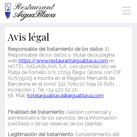
Avis légal
Responsable del tratamiento de los datos
: El
Responsable de los datos y titular de la página
Modifier les cookies
web
https://www.restaurantaiguablava.com
es
HOTEL AIGUABLAVA, S.A., con domicilio sito en
Platja de Fornells s/n, 17255 Begur, Girona, con CIF
A17039215 e inscrita en el Registro Mercantil de
Technique et Fonctionnel
Toujours actif
Barcelona en el tomo 332, folio 10, hoja GI-6161 ,
Ce site Web utilise ses propres cookies pour collecter des
inscripción 1. Tél: +34 972 62 20
informations afin d'améliorer nos services. Si vous
58. Mail:
hotelaiguablava@aiguablava.com
continuez à naviguer, vous acceptez leur installation.
L'utilisateur a la possibilité de configurer son navigateur,
pouvant, s'il le souhaite, empêcher leur installation sur son
Finalidad del tratamiento
: Gestión comercial y
disque dur, même s'il doit garder à l'esprit qu'une telle
administrativa de los servicios, de la información
action peut entraîner des difficultés de navigation sur le
site.
solicitada o de las reservas de los clientes.
Legitimación del tratamiento
: Consentimiento del