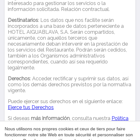
Analyse et Personnalisation
interesado para gestionar los servicios o la
información solicitada. Relación contractual.
Ils permettent le suivi et l'analyse du comportement des
utilisateurs de ce site. Les informations collectées via ce
Destinatarios
: Los datos que nos facilite serán
type de cookies sont utilisées pour mesurer l'activité du
incorporados a una base de datos perteneciente a
Web pour l'élaboration des profils de navigation des
HOTEL AIGUABLAVA, S.A. Serán compartidos,
utilisateurs afin d'introduire des améliorations basées sur
l'analyse des données d'utilisation effectuée par les
únicamente, con aquellos terceros que
utilisateurs du service. . Ils nous permettent de
necesariamente deban intervenir en la prestación de
sauvegarder les informations de préférence de l'utilisateur
los servicios del Restaurante. Podrán serán cedidos,
pour améliorer la qualité de nos services et offrir une
también a los Organismos administrativos
meilleure expérience grâce aux produits recommandés.
correspondientes, cuando así sea requerido
legalmente.
Marketing et Publicité
Derechos
: Acceder, rectificar y suprimir sus datos, así
Ces cookies sont utilisés pour stocker des informations sur
como los demás derechos previstos por la normativa
les préférences et les choix personnels de l'utilisateur
vigente.
grâce à l'observation continue de ses habitudes de
navigation. Grâce à eux, nous pouvons connaître les
Puede ejercer sus derechos en el siguiente enlace:
habitudes de navigation sur le site Web et afficher des
Ejerce tus Derechos
publicités liées au profil de navigation de l'utilisateur.
Si deseas
más información
, consulta nuestra
Política
de Privacidad
y nuestra
Política de Cookies
Nous utilisons nos propres cookies et ceux de tiers pour faire
fonctionner notre site Web en toute sécurité et personnaliser son
Reclamaciones ante la Autoridad de protección de