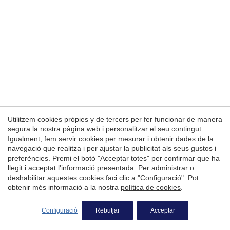
Permeten fer el seguiment i l'anàlisi del comportament
dels usuaris d'aquest lloc web. La informació recollida
mitjançant aquest tipus de cookies s'utilitza en el
mesurament de l'activitat del web per a l'elaboració de
perfils de navegació dels usuaris per introduir millores en
funció de l'anàlisi de les dades d'ús que fan els usuaris del
servei. Permeten desar la informació de preferència de
l'usuari per millorar la qualitat dels nostres serveis i oferir
una millor experiència a través de productes recomanats.
Marketing i publicitat
Aquestes cookies són utilitzades per emmagatzemar
Utilitzem cookies pròpies y de tercers per fer funcionar de manera
informació sobre les preferències i les eleccions personals
segura la nostra pàgina web i personalitzar el seu contingut.
de l'usuari a través de l'observació continuada dels seus
Igualment, fem servir cookies per mesurar i obtenir dades de la
hàbits de navegació. Gràcies a elles, podem conèixer els
hàbits de navegació al lloc web i mostrar publicitat
navegació que realitza i per ajustar la publicitat als seus gustos i
relacionada amb el perfil de navegació de l'usuari.
preferències. Premi el botó "Acceptar totes" per confirmar que ha
llegit i acceptat l'informació presentada. Per administrar o
deshabilitar aquestes cookies faci clic a "Configuració". Pot
Guardar configuració
Acceptar totes
obtenir més informació a la nostra
política de cookies
.
Configuració
Rebutjar
Acceptar